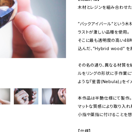
木材とレジンを組み合わせた
”バックアイバール”という
ラストが激しい品種を使用。
そこに最も透明度の高い48
込んだ、”Hybrid wood”
その名の通り、異なる材質を
ルをリングの形状に手作業に
ような『星雲(Nebula)』
本作品は半艶仕様にて製作。
マットな質感により取り入れ
小指や薬指に付けることを想
【仕様】