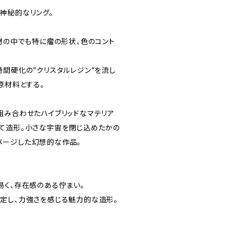
神秘的なリング。
木材の中でも特に瘤の形状、色のコント
時間硬化の”クリスタルレジン”を流し
 を原材料とする。
組み合わせたハイブリッドなマテリア
て造形。小さな宇宙を閉じ込めたかの
をイメージした幻想的な作品。
易く、存在感のある佇まい。
定し、力強さを感じる魅力的な造形。