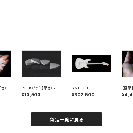
さ：2
PEEKピック【厚さ：5m
RMI - ST
【極厚
m】
【厚さ：
¥10,500
¥302,500
¥4,
商品一覧に戻る