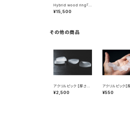
Hybrid wood ring『N
ebula』【送料無料】ハ
¥15,500
イブリッドウッドリング
『ネビュラ』
その他の商品
アクリルピック 【厚さ：5
アクリルピック【厚
mm】
mm】
¥2,500
¥550