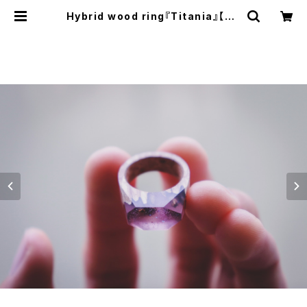
Hybrid wood ring『Titania』【SO
LD】ハイブリッドウッドリング『ティタ
ニア』 | 楽器製作所RMI - ショップ