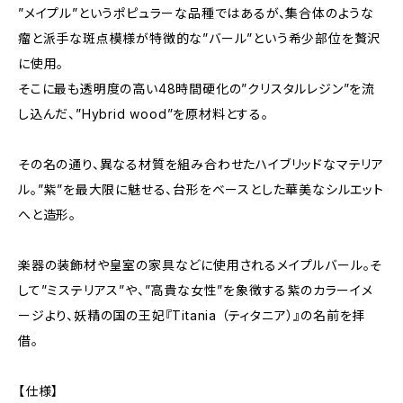
”メイプル”というポピュラーな品種ではあるが、集合体のような
瘤と派手な斑点模様が特徴的な”バール”という希少部位を贅沢
に使用。
そこに最も透明度の高い48時間硬化の”クリスタルレジン”を流
し込んだ、”Hybrid wood”を原材料とする。
その名の通り、異なる材質を組み合わせたハイブリッドなマテリア
ル。”紫”を最大限に魅せる、台形をベースとした華美なシルエット
へと造形。
楽器の装飾材や皇室の家具などに使用されるメイプルバール。そ
して”ミステリアス”や、”高貴な女性”を象徴する紫のカラーイメ
ージより、妖精の国の王妃『Titania （ティタニア）』の名前を拝
借。
【仕様】