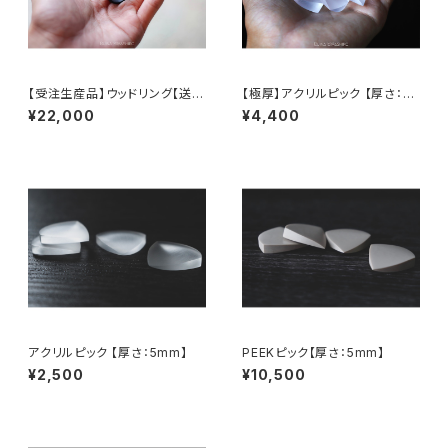
【受注生産品】ウッドリング【送料
【極厚】アクリルピック 【厚さ：10
無料】Wood ring
mm】
¥22,000
¥4,400
アクリルピック 【厚さ：5mm】
PEEKピック【厚さ：5mm】
¥2,500
¥10,500