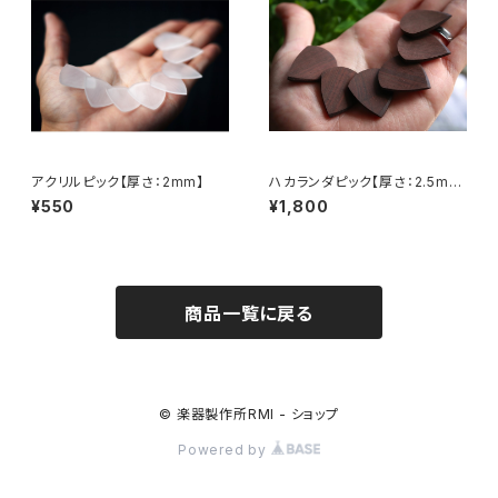
アクリルピック【厚さ：2mm】
ハカランダピック【厚さ：2.5m
m】
¥550
¥1,800
商品一覧に戻る
© 楽器製作所RMI - ショップ
Powered by