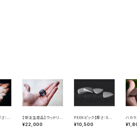
さ：2
【受注生産品】ウッドリン
PEEKピック【厚さ：5m
ハカラ
グ【送料無料】Wood ri
m】
2.5m
¥22,000
¥10,500
¥1,8
ng