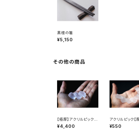
黒檀の箸
¥5,150
その他の商品
【極厚】アクリルピック
アクリルピック【厚
【厚さ：10mm】
mm】
¥4,400
¥550