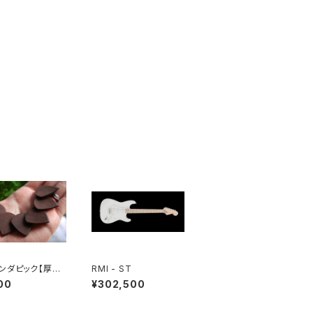
ンダピック【厚さ：
RMI - ST
m】
00
¥302,500